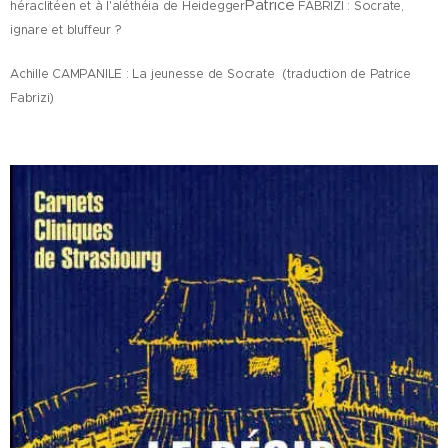
Patrice
héraclitéen et à l'aléthéia de Heidegger
FABRIZI : Socrate,
ignare et bluffeur ?
Achille CAMPANILE : La jeunesse de Socrate (traduction de Patrice
Fabrizi)